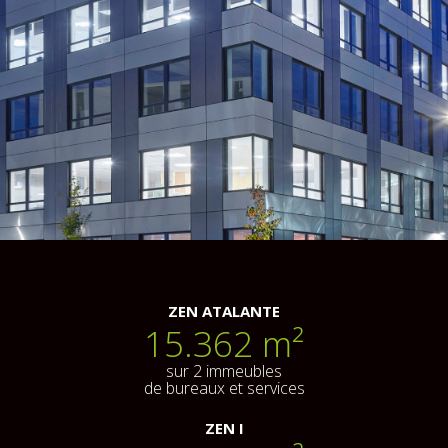
ZEN ATALANTE
15.362
 m²
sur 2 immeubles
de bureaux et services
ZEN I